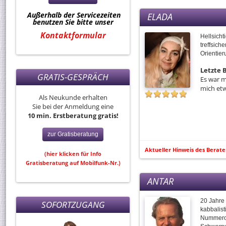
Außerhalb der Servicezeiten
ELADA
benutzen Sie bitte unser
Kontaktformular
Hellsicht
treffsich
Orientier
Letzte
GRATIS-GESPRÄCH
Es war m
mich et
Als Neukunde erhalten
Sie bei der Anmeldung eine
10 min. Erstberatung gratis!
zur Gratisberatung
Aktueller Hinweis des Berate
(hier klicken für Info
Gratisberatung auf Mobilfunk-Nr.)
ANTAR
20 Jahre 
SOFORTZUGANG
kabbalist
Nummerol