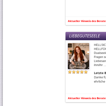
Aktueller Hinweis des Berate
LIEBEGUTESEELE
HELLSIC
HELLFÜHL
Dualseel
Fragen s
Liebesan
ihm/ihr 
Letzte
Danke fü
ehrliche
Aktueller Hinweis des Berate