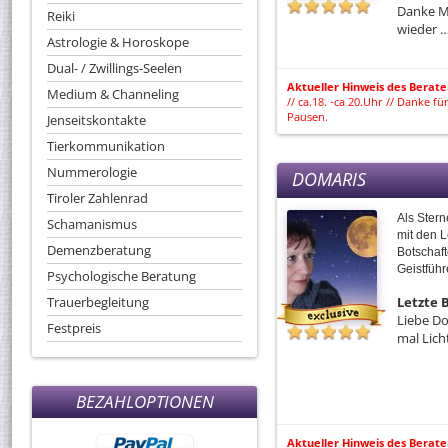
Danke M
Reiki
wieder 
Astrologie & Horoskope
Dual- / Zwillings-Seelen
Aktueller Hinweis des Berate
Medium & Channeling
// ca.18. -ca 20.Uhr // Danke 
Pausen.
Jenseitskontakte
Tierkommunikation
Nummerologie
DOMARIS
Tiroler Zahlenrad
Als Stern
Schamanismus
mit den 
Demenzberatung
Botschaf
Geistfüh
Psychologische Beratung
Trauerbegleitung
Letzte
Liebe Do
Festpreis
mal Lich
BEZAHLOPTIONEN
Aktueller Hinweis des Berate