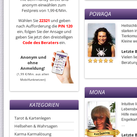
anonym einwählen zum
Festpreis von 1,99 €/Min.
POWAQA
Wählen Sie
22321
und geben
nach Aufforderung die
PIN 120
Hellsicht
ein, folgen Sie der Ansage und
starken i
Tierkomu
geben Sie jetzt den dreistelligen
Kleine we
Code
des
Beraters
ein.
Letzte
Vielen l
Anonym und
Beratung
ohne
Anmeldung!
(1,99 €/Min. aus allen
Mobilfunknetzen)
MONA
KATEGORIEN
Intuitive 
Lebensbe
Hilfe me
Tarot & Kartenlegen
Engelkart
…
Hellsehen & Wahrsagen
Karma Karmalösung
Letzte