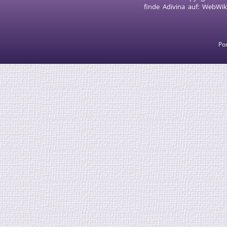
finde Adivina auf:
WebWik
Por