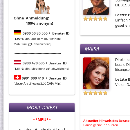
Schwerp
LIEBES
Letzte
Ohne Anmeldung!
Einfach 
100% anonym!
gesehen
0
900 50 80 566
+
Berater ID
(
1,99 €
/Min. aus dem dt. Festnetz,
Mobilfunk ggf. abweichend)
MAIKA
----------------------------------------
Direkte u
0
900 470 605
+
Berater
ID
berate Di
(
1,81 €
/Min.,Mobilfunk ggf. abweichend)
lösungsor
0901 000 410
+
Berater
ID
Letzte
(dieser Anruf kostet 2,50 CHF / Min.)
Vielen D
MOBIL DIREKT
**NEU**
Aktueller Hinweis des Berate
Pause gerne RR nutzen
mit dem Handy direkt und