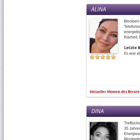
ALINA
Blockiert
Telefoni
energetis
Klarheit,
Letzte
Es war e
Aktueller Hinweis des Berate
DINA
Treffsich
35 Jahre
Energiea
Blockade