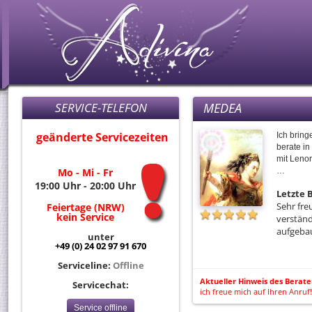
SERVICE-TELEFON
MEDEA
geänderte Servicezeiten
Ich bring
berate in
mit Lenor
Mo - Mi - Fr
…
19:00 Uhr - 20:00 Uhr
Letzte
Sehr fre
Feiertage (NRW)
kein Service
verständ
aufgeba
unter
+49 (0) 24 02 97 91 670
Serviceline:
Offline
Aktueller Hinweis des Berate
Servicechat:
ich freue mich auf Ihren Anruf!
Service offline