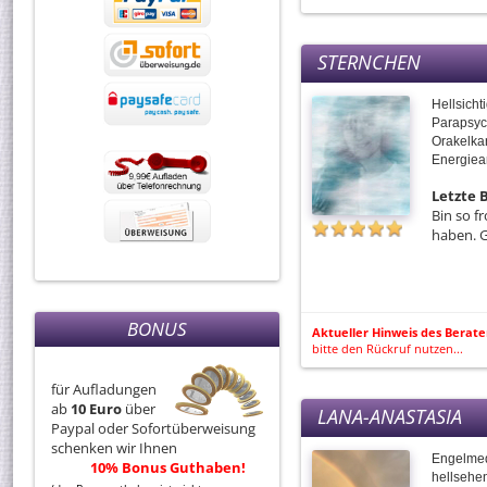
STERNCHEN
Hellsich
Parapsyc
Orakelkar
Energiea
Letzte
Bin so f
haben. 
BONUS
Aktueller Hinweis des Berate
bitte den Rückruf nutzen...
für Aufladungen
ab
10 Euro
über
LANA-ANASTASIA
Paypal oder Sofortüberweisung
schenken wir Ihnen
Engelmed
10% Bonus Guthaben!
hellsehe