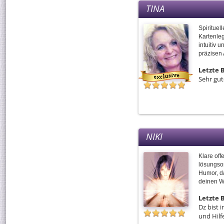
TINA
Spirituel
Kartenleg
intuitiv u
präzisen
Letzte
Sehr gut
NIKI
Klare off
lösungso
Humor, da
deinen W
Letzte
Dz bist 
und Hilf