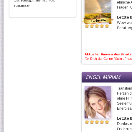
(das Bonusguthaben ist nicht
ehrliche 
auszahlbar)
Fragen. 
Letzte
Wow was 
Beratun
Aktueller Hinweis des Berate
für Dich da. Gerne Rückruf nu
ENGEL MIRIAM
Transform
Herzen d
ohne Hil
Seelenfü
Energiear
Letzte
Danke, m
Erklärun