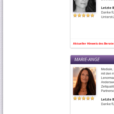
Letzte
Danke fü
Unterst
Aktueller Hinweis des Berate
MARIE-ANGE
Mediale, 
mit den 
Lenorman
Anderswel
Zeitquali
Partners
Letzte
Danke fü