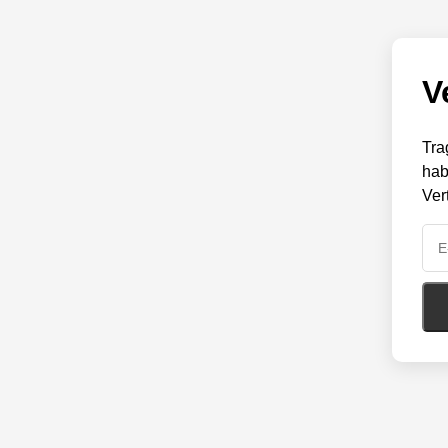
V
Tra
hab
Ver