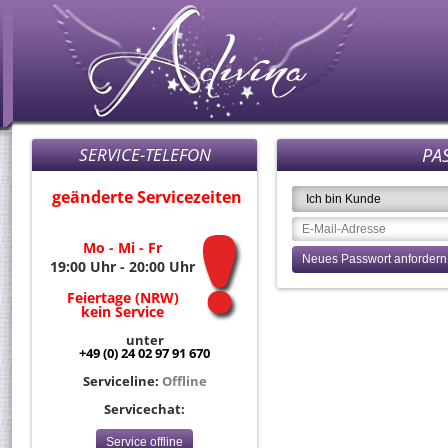
SERVICE-TELEFON
PA
geänderte Servicezeiten
Mo - Mi - Fr
19:00 Uhr - 20:00 Uhr
Feiertage (NRW)
kein Service
unter
+49 (0) 24 02 97 91 670
Serviceline:
Offline
Servicechat:
Service offline