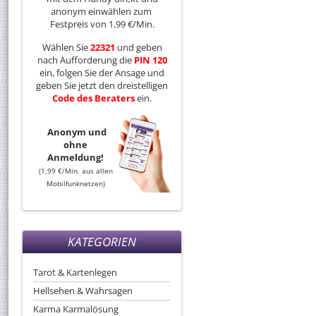
anonym einwählen zum
Festpreis von 1,99 €/Min.
Wählen Sie
22321
und geben
nach Aufforderung die
PIN 120
ein, folgen Sie der Ansage und
geben Sie jetzt den dreistelligen
Code
des
Beraters
ein.
Anonym und
ohne
Anmeldung!
(1,99 €/Min. aus allen
Mobilfunknetzen)
KATEGORIEN
Tarot & Kartenlegen
Hellsehen & Wahrsagen
Karma Karmalösung