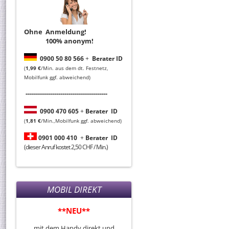
Ohne Anmeldung!
100% anonym!
0
900 50 80 566
+
Berater ID
(
1,99 €
/Min. aus dem dt. Festnetz,
Mobilfunk ggf. abweichend)
----------------------------------------
0
900 470 605
+
Berater
ID
(
1,81 €
/Min.,Mobilfunk ggf. abweichend)
0901 000 410
+
Berater
ID
(dieser Anruf kostet 2,50 CHF / Min.)
MOBIL DIREKT
**NEU**
mit dem Handy direkt und