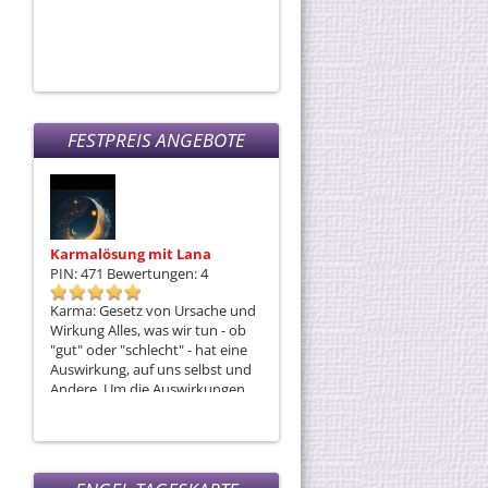
FESTPREIS ANGEBOTE
Karmalösung mit Lana
Monas Seelenreise
PIN: 471
Bewertungen: 4
PIN: 308
Bewertungen: 11
Karma: Gesetz von Ursache und
Ich bin gerne bereit, wenn DU es
Wirkung Alles, was wir tun - ob
auch bist, mit DIR eine Mediale
"gut" oder "schlecht" - hat eine
Reise anzutreten - die Reise in
Auswirkung, auf uns selbst und
unserer Innerstes!
Andere. Um die Auswirkungen,
die uns belasten oder
blockieren, zu neutralisieren, ist
die Karmalösung die