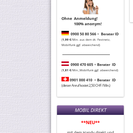
Ohne Anmeldung!
100% anonym!
0
900 50 80 566
+
Berater ID
(
1,99 €
/Min. aus dem dt. Festnetz,
Mobilfunk ggf. abweichend)
----------------------------------------
0
900 470 605
+
Berater
ID
(
1,81 €
/Min.,Mobilfunk ggf. abweichend)
0901 000 410
+
Berater
ID
(dieser Anruf kostet 2,50 CHF / Min.)
MOBIL DIREKT
**NEU**
mit dem Handy direkt und