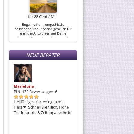
für 88 Cent / Min
Engelmedium, empathisch,
hellsehend und -hörend gebe ich Dir
ehrliche Antworten auf Deine
Fragen. Unterstützend nehme ich
Orakel-/ Tarotkarten, den Tensor zu
Hilfe und unterstütze Dich...
NEUE BERATER
Marieluna
Katharina
S
PIN: 172
Bewertungen: 6
PIN: 134
Bewertungen: 1
P
che und
Hellfühliges Kartenlegen mit
Professionelles Kartenlegen mit
❤ 
n - ob
Herz ❤ ️ Schnell & ehrlich. Hohe
langjähriger Erfahrung. Du hast
p
t eine
Trefferquote & Zeitangaben💫 💫
Fragen – ich habe die richtigen
L
st und
Antworten.
p
ungen,
H