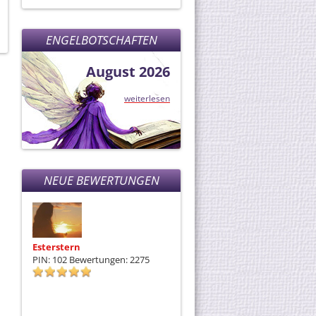
en, ist
ENGELBOTSCHAFTEN
August 2026
weiterlesen
NEUE BEWERTUNGEN
Esterstern
Engelmedium Angie
E
PIN: 102
Bewertungen: 2275
PIN: 113
Bewertungen: 79
P
Danke 🩷✨🩷✨
W
da