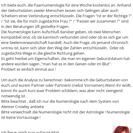
Ich biete euch, die Paarnumerologie für eine Woche kostenlos an. Anhand
der Geburtsdaten zweier Menschen lassen sich Gelingen aber auch
Scheitern einer Verbindung entschlüsseln. Die Fragen "Ist er der Richtige ?"
/ "Ist sie, die für mich zugedachte Frau ?" / "Passen wir zusammen ?" sind
in den Beratungen oft gestellte Fragen.
Die Numerologie kann Aufschluß darüber geben, ob zwei Menschen
kompatibel sind, ob sie karmisch verbunden sind oder ob es sich gar um
eine Seelenverwandschaft handelt. Auch die Frage, ob jemand chronisch
untreu ist, kann sich über den Weg der Zahlen entschlüsseln. Oder ob
zugedachte Wege in die gleiche Richtung gehen.
Es geht hierbei um Eigenschaften, die man im eigenen Geburstdatum hat-
andere würden sagen ,"man hat es in den Genen oder im Blut".
Probiert es einfach einmal aus !
Um euch die Analyse zu berechnen bekomme ich die Geburtsdaten von
euch und eurem Partner oder Partnerin (nebst Vornamen).Wenn ihr wollt,
Karmalösung mit Lana
könnt ihr auch kurz euer Problem schildern, was aber nicht zwingend
PIN: 471
Bewertungen: 4
notwendig ist.
Karma: Gesetz von Ursa
Bitte beachtet , daß ich nur die Numerologie nach dem System von
Wirkung Alles, was wir tu
Aleister Crowley anbiete.
"gut" oder "schlecht" - ha
Bitte verwechselt die Numerologie nicht mit der Astrologie ! Numerologie
Auswirkung, auf uns selb
ist keine Vorraussage !
Andere. Um die Auswirk
die uns belasten oder
Ich freue mich nun auf eure Mail