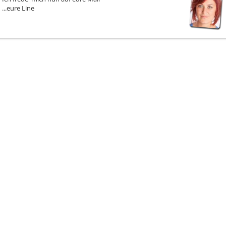
blockieren, zu neutralisier
...eure Line
die Karmalösung die