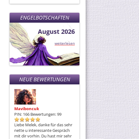
liegt mir am Herzen.
ENGELBOTSCHAFTEN
August 2026
weiterlesen
NEUE BEWERTUNGEN
Maviboncuk
Esterstern
E
PIN: 166
Bewertungen: 99
PIN: 102
Bewertungen: 2257
P
Liebe Melek, danke für das sehr
Natürlich wieder Eingetroffen
Du
nette u interessante Gespräch
kam kurz vor Mitternacht....es
gr
mit dir vorhin. Du hast mir sehr
ist,wie du es gesagt hast, da