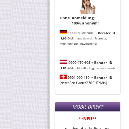
Ohne Anmeldung!
100% anonym!
0
900 50 80 566
+
Berater ID
(
1,99 €
/Min. aus dem dt. Festnetz,
Mobilfunk ggf. abweichend)
----------------------------------------
0
900 470 605
+
Berater
ID
(
1,81 €
/Min.,Mobilfunk ggf. abweichend)
0901 000 410
+
Berater
ID
(dieser Anruf kostet 2,50 CHF / Min.)
MOBIL DIREKT
**NEU**
mit dem Handy direkt und