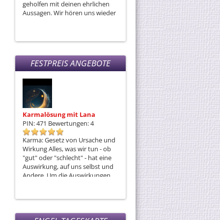
geholfen mit deinen ehrlichen
stimmt was nicht...🎯😘🎯....du
Aussagen. Wir hören uns wieder
bist phänomenal...💟...Melde
mich...🌸💖🌸💖🌸
FESTPREIS ANGEBOTE
Karmalösung mit Lana
Monas Seelenreise
PIN: 471
Bewertungen: 4
PIN: 308
Bewertungen: 11
Karma: Gesetz von Ursache und
Ich bin gerne bereit, wenn DU es
Wirkung Alles, was wir tun - ob
auch bist, mit DIR eine Mediale
"gut" oder "schlecht" - hat eine
Reise anzutreten - die Reise in
Auswirkung, auf uns selbst und
unserer Innerstes!
Andere. Um die Auswirkungen,
die uns belasten oder
blockieren, zu neutralisieren, ist
die Karmalösung die