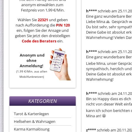
anonym einwählen zum
Festpreis von 1,99 €/Min.
h****
schrieb am 25.11.2
Eine ganz wunderbare Bera
Wählen Sie
22321
und geben
Liebe Mina 🙏  Gespräch w
nach Aufforderung die
PIN 120
Du bist sehr, sehr sympathi
ein, folgen Sie der Ansage und
Deine Gabe ist absolut erk
geben Sie jetzt den dreistelligen
Wahrnehmung! Vielen Dank
Code
des
Beraters
ein.
h****
schrieb am 25.11.2
Anonym und
Eine ganz wunderbare Berat
ohne
Liebe Mina, unser Gespräc
Anmeldung!
sympathisch, herzlich und e
(1,99 €/Min. aus allen
Deine Gabe ist absolut erk
Mobilfunknetzen)
Wahrnehmung!
h****
schrieb am 24.11.2
Bin so Happy dass es dich h
KATEGORIEN
nicht von dieser Welt einfac
kann ich schon berichten d
Tarot & Kartenlegen
Mina an! 🤩 
Hellsehen & Wahrsagen
Karma Karmalösung
z****
schrieb am 20.11.20