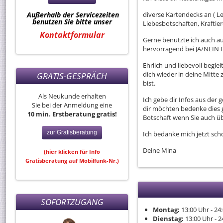
Außerhalb der Servicezeiten
diverse Kartendecks an ( L
benutzen Sie bitte unser
Liebesbotschaften, Kraftier
Kontaktformular
Gerne benutzte ich auch au
hervorragend bei JA/NEIN Fr
Ehrlich und liebevoll begl
dich wieder in deine Mit
GRATIS-GESPRÄCH
bist.
Als Neukunde erhalten
Ich gebe dir Infos aus der
Sie bei der Anmeldung eine
dir möchten bedenke dies g
10 min. Erstberatung gratis!
Botschaft wenn Sie auch ü
zur Gratisberatung
Ich bedanke mich jetzt sch
Deine Mina
(hier klicken für Info
Gratisberatung auf Mobilfunk-Nr.)
SOFORTZUGANG
Montag:
13:00
Uhr
- 24
Dienstag:
13:00
Uhr
- 2