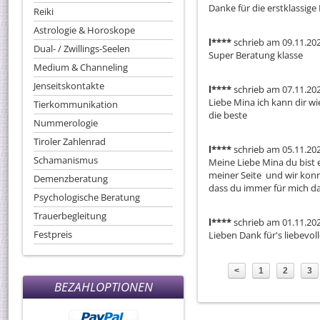
Danke für die erstklassige 
Reiki
Astrologie & Horoskope
l****
schrieb am 09.11.20
Dual- / Zwillings-Seelen
Super Beratung klasse 
Medium & Channeling
Jenseitskontakte
l****
schrieb am 07.11.20
Liebe Mina ich kann dir wi
Tierkommunikation
die beste
Nummerologie
Tiroler Zahlenrad
l****
schrieb am 05.11.20
Schamanismus
Meine Liebe Mina du bist e
meiner Seite  und wir konn
Demenzberatung
dass du immer für mich da 
Psychologische Beratung
Trauerbegleitung
l****
schrieb am 01.11.20
Festpreis
Lieben Dank für's liebevol
<
1
2
3
BEZAHLOPTIONEN