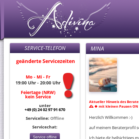
SERVICE-TELEFON
MINA
geänderte Servicezeiten
Mo - Mi - Fr
19:00 Uhr - 20:00 Uhr
Feiertage (NRW)
kein Service
Aktueller Hinweis des Berate
unter
🕰 🍀 mit kleinen Pausen ON 💕
+49 (0) 24 02 97 91 670
Herzlich Willkommen :-)
Serviceline:
Offline
Servicechat:
auf meinem Beraterprofil s
Service offline
Ich biete dir hellsichtiges 