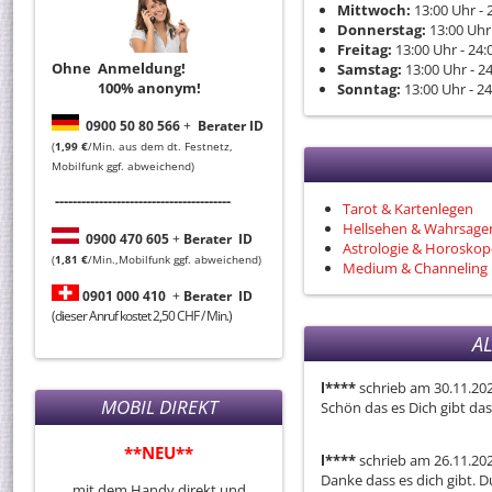
Mittwoch:
13:00
Uhr
- 
Donnerstag:
13:00
Uhr
Freitag:
13:00
Uhr
- 24:
Ohne Anmeldung!
Samstag:
13:00
Uhr
- 2
100% anonym!
Sonntag:
13:00
Uhr
- 24
0
900 50 80 566
+
Berater ID
(
1,99 €
/Min. aus dem dt. Festnetz,
Mobilfunk ggf. abweichend)
----------------------------------------
Tarot & Kartenlegen
Hellsehen & Wahrsage
0
900 470 605
+
Berater
ID
Astrologie & Horoskop
(
1,81 €
/Min.,Mobilfunk ggf. abweichend)
Medium & Channeling
0901 000 410
+
Berater
ID
(dieser Anruf kostet 2,50 CHF / Min.)
A
l****
schrieb am 30.11.20
MOBIL DIREKT
Schön das es Dich gibt das
**NEU**
l****
schrieb am 26.11.20
Danke dass es dich gibt. Du
mit dem Handy direkt und