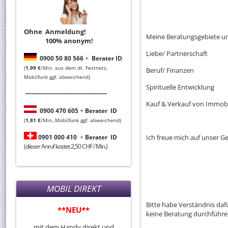
Ohne Anmeldung!
Meine Beratungsgebiete 
100% anonym!
Liebe/ Partnerschaft
0
900 50 80 566
+
Berater ID
(
1,99 €
/Min. aus dem dt. Festnetz,
Beruf/ Finanzen
Mobilfunk ggf. abweichend)
Spirituelle Entwicklung
----------------------------------------
Kauf & Verkauf von Immobi
0
900 470 605
+
Berater
ID
(
1,81 €
/Min.,Mobilfunk ggf. abweichend)
0901 000 410
+
Berater
ID
Ich freue mich auf unser G
(dieser Anruf kostet 2,50 CHF / Min.)
MOBIL DIREKT
Bitte habe Verständnis da
**NEU**
keine Beratung durchführe,
mit dem Handy direkt und