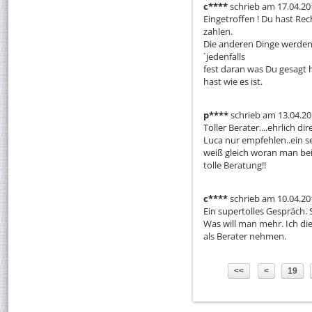
c****
schrieb am 17.04.20
Eingetroffen ! Du hast Re
zahlen.

Die anderen Dinge werden 
´jedenfalls

fest daran was Du gesagt h
hast wie es ist.
p****
schrieb am 13.04.2
Toller Berater....ehrlich d
Luca nur empfehlen..ein s
weiß gleich woran man bei 
tolle Beratung!!
c****
schrieb am 10.04.20
Ein supertolles Gespräch. S
Was will man mehr. Ich di
als Berater nehmen.
<<
<
19