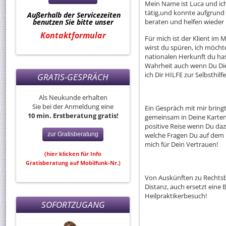
Mein Name ist Luca und ich b
tätig,und konnte aufgrund 
Außerhalb der Servicezeiten
benutzen Sie bitte unser
beraten und helfen wieder 
Kontaktformular
Für mich ist der Klient im
wirst du spüren, ich möcht
nationalen Herkunft du has
Wahrheit auch wenn Du Die 
ich Dir HILFE zur Selbsthilf
GRATIS-GESPRÄCH
Als Neukunde erhalten
Sie bei der Anmeldung eine
Ein Gespräch mit mir bring
10 min. Erstberatung gratis!
gemeinsam in Deine Karten,
positive Reise wenn Du daz
zur Gratisberatung
welche Fragen Du auf dem 
mich für Dein Vertrauen!
(hier klicken für Info
Gratisberatung auf Mobilfunk-Nr.)
Von Auskünften zu Rechts
Distanz, auch ersetzt eine 
Heilpraktikerbesuch!
SOFORTZUGANG