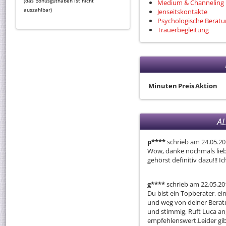
(das Bonusguthaben ist nicht
Medium & Channeling
auszahlbar)
Jenseitskontakte
Psychologische Berat
Trauerbegleitung
Minuten
Preis
Aktion
A
p****
schrieb am 24.05.2
Wow, danke nochmals liebst
gehörst definitiv dazu!!! Ic
g****
schrieb am 22.05.20
Du bist ein Topberater, ein
und weg von deiner Beratu
und stimmig, Ruft Luca an,
empfehlenswert.Leider gibt