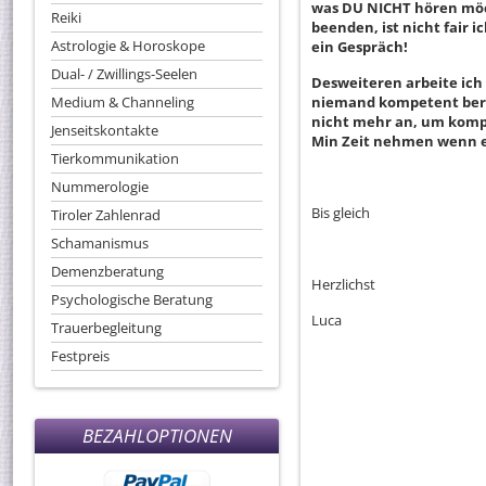
was DU NICHT hören möch
Reiki
beenden, ist nicht fair
Astrologie & Horoskope
ein Gespräch!
Dual- / Zwillings-Seelen
Desweiteren arbeite ich
Medium & Channeling
niemand kompetent bera
nicht mehr an, um kompe
Jenseitskontakte
Min Zeit nehmen wenn e
Tierkommunikation
Nummerologie
Bis gleich
Tiroler Zahlenrad
Schamanismus
Demenzberatung
Herzlichst
Psychologische Beratung
Luca
Trauerbegleitung
Festpreis
BEZAHLOPTIONEN