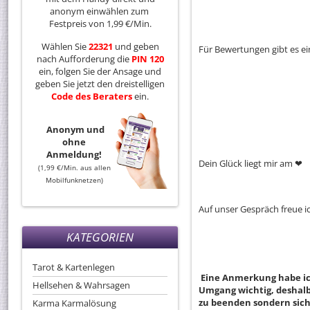
anonym einwählen zum
Festpreis von 1,99 €/Min.
Wählen Sie
22321
und geben
Für Bewertungen gibt es e
nach Aufforderung die
PIN 120
ein, folgen Sie der Ansage und
geben Sie jetzt den dreistelligen
Code
des
Beraters
ein.
Anonym und
ohne
Anmeldung!
Dein Glück liegt mir am ❤ ️
(1,99 €/Min. aus allen
Mobilfunknetzen)
Auf unser Gespräch freue i
KATEGORIEN
Tarot & Kartenlegen
Eine Anmerkung habe ich
Hellsehen & Wahrsagen
Umgang wichtig, deshalb 
zu beenden sondern sich
Karma Karmalösung