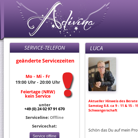
SERVICE-TELEFON
LUCA
geänderte Servicezeiten
Mo - Mi - Fr
19:00 Uhr - 20:00 Uhr
Feiertage (NRW)
kein Service
Aktueller Hinweis des Berate
unter
Samstag 8.8. ca 9 - 11 & 15 -
+49 (0) 24 02 97 91 670
Schwangerschaft
Serviceline:
Offline
Servicechat:
Schön das Du auf mein Prof
Service offline