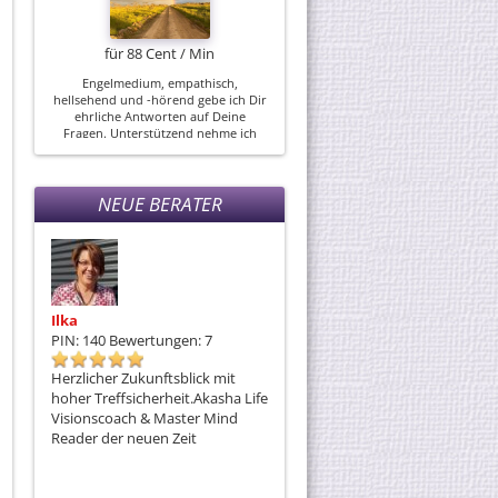
Engelmedium, empathisch,
hellsehend und -hörend gebe ich Dir
ehrliche Antworten auf Deine
Fragen. Unterstützend nehme ich
Orakel-/ Tarotkarten, den Tensor zu
Hilfe und unterstütze Dich...
NEUE BERATER
Ilka
Lia
L
PIN: 140
Bewertungen: 7
PIN: 164
Bewertungen: 4
P
en mit
Herzlicher Zukunftsblick mit
Ich folge meiner Intuition und
D
hoher Treffsicherheit.Akasha Life
teile Licht, Heilung und
w
Visionscoach & Master Mind
Botschaften aus der Seele✨
He
Reader der neuen Zeit
Spirituelle Führung,
♥d
Energiearbeit &
Bewusstseinsentwicklung