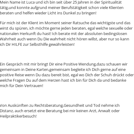
Mein Name ist Luca und ich bin seit über 25 Jahren in der Spiritualität
tätig,und konnte aufgrund meiner Berufstätigkeit schon viele Klienten
beraten und helfen wieder Licht ins Dunkel zu bringen!
Für mich ist der Klient im Moment seiner Ratsuche das wichtigste und das
wirst du spüren, ich möchte gerne jeden beraten, egal welche sexuelle oder
nationalen Herkunft du hast! Ich berate mit der absoluten bedingslosen
Wahrheit auch wenn Du Die wahrheit nicht hören willst, aber nur so kann
ich Dir HILFE zur Selbsthilfe gewährleisten!
Ein Gespräch mit mir bringt Dir eine Positive Wendung,dazu schauen wir
gemeinsam in Deine Karten,gemeinsam begleite ich Dich gerne auf eine
positive Reise wenn Du dazu bereit bist, egal wo Dich der Schuh drückt oder
welche Fragen Du auf dem Herzen hast ich bin für Dich da und bedanke
mich für Dein Vertrauen!
Susanne
PIN: 100
Bewertungen: 1
Hellsehen und Kartenleg
Von Auskünften zu Rechtsberatung,Gesundheit und Tod nehme ich
astrologischen Inhalten
Distanz, auch ersetzt eine Beratung bei mir keinen Arzt, Anwalt oder
Heilpraktikerbesuch!