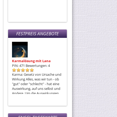
e
FESTPREIS ANGEBOTE
Karmalösung mit Lana
Monas Seelenreise
PIN: 471
Bewertungen: 4
PIN: 308
Bewertungen: 11
Karma: Gesetz von Ursache und
Ich bin gerne bereit, wenn DU es
Wirkung Alles, was wir tun - ob
auch bist, mit DIR eine Mediale
"gut" oder "schlecht" - hat eine
Reise anzutreten - die Reise in
Auswirkung, auf uns selbst und
unserer Innerstes!
Andere. Um die Auswirkungen,
die uns belasten oder
blockieren, zu neutralisieren, ist
die Karmalösung die