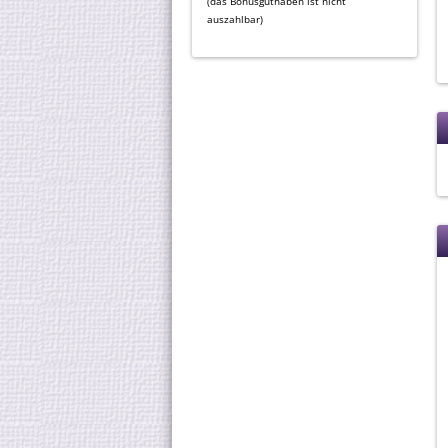
(das Bonusguthaben ist nicht
auszahlbar)