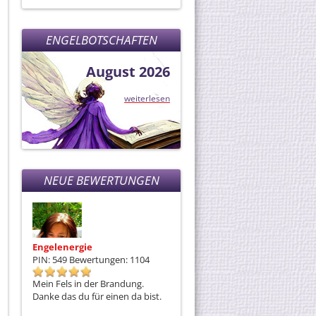
ENGELBOTSCHAFTEN
August 2026
weiterlesen
NEUE BEWERTUNGEN
Engelenergie
Engelenergie
E
PIN: 549
Bewertungen: 1104
PIN: 549
Bewertungen: 1104
P
Mein Fels in der Brandung.
Danke für einen Engel auf Erden
Da
Danke das du für einen da bist.
h
de