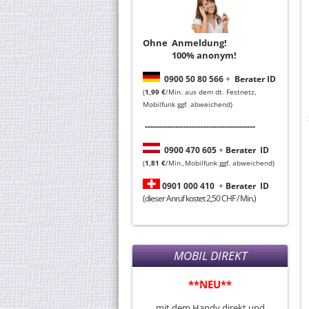
Ohne Anmeldung!
100% anonym!
0
900 50 80 566
+
Berater ID
(
1,99 €
/Min. aus dem dt. Festnetz,
Mobilfunk ggf. abweichend)
----------------------------------------
0
900 470 605
+
Berater
ID
(
1,81 €
/Min.,Mobilfunk ggf. abweichend)
0901 000 410
+
Berater
ID
(dieser Anruf kostet 2,50 CHF / Min.)
MOBIL DIREKT
**NEU**
mit dem Handy direkt und