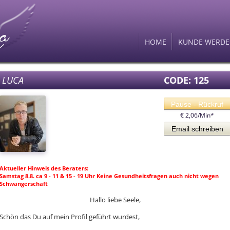
HOME
KUNDE WERD
LUCA
CODE: 125
Pause - Rückruf
€ 2,06/Min
*
Email schreiben
Aktueller Hinweis des Beraters:
Samstag 8.8. ca 9 - 11 & 15 - 19 Uhr Keine Gesundheitsfragen auch nicht wegen
Schwangerschaft
Hallo liebe Seele,
Schön das Du auf mein Profil geführt wurdest,