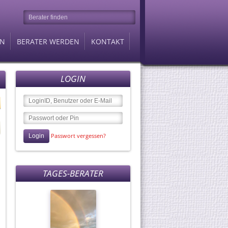
EN
BERATER WERDEN
KONTAKT
LOGIN
Berater des Tages
Passwort vergessen?
Lana-Anastasia
TAGES-BERATER
für 88 Cent / Min