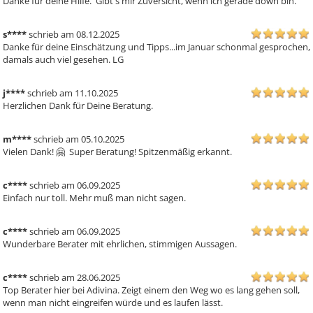
Danke für deine Hilfe.  Gibt's mir Zuversicht, wenn ich gerade down bin.
s****
schrieb am 08.12.2025
Danke für deine Einschätzung und Tipps...im Januar schonmal gesprochen,  
damals auch viel gesehen. LG
j****
schrieb am 11.10.2025
Herzlichen Dank für Deine Beratung.
m****
schrieb am 05.10.2025
Vielen Dank! 🤗  Super Beratung! Spitzenmäßig erkannt.
c****
schrieb am 06.09.2025
Einfach nur toll. Mehr muß man nicht sagen.
c****
schrieb am 06.09.2025
Wunderbare Berater mit ehrlichen, stimmigen Aussagen.
c****
schrieb am 28.06.2025
Top Berater hier bei Adivina. Zeigt einem den Weg wo es lang gehen soll, 
wenn man nicht eingreifen würde und es laufen lässt.