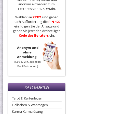
anonym einwählen zum
Festpreis von 1,99 €/Min.
Wählen Sie
22321
und geben
nach Aufforderung die
PIN 120
ein, folgen Sie der Ansage und
geben Sie jetzt den dreistelligen
Code
des
Beraters
ein.
Anonym und
ohne
Anmeldung!
(1,99 €/Min. aus allen
Mobilfunknetzen)
KATEGORIEN
Tarot & Kartenlegen
Hellsehen & Wahrsagen
Karma Karmalösung