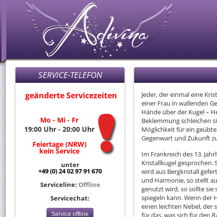
SERVICE-TELEFON
geänderte Servicezeiten
Jeder, der einmal eine Kris
einer Frau in wallenden G
Hände über der Kugel – He
Mo - Mi - Fr
Beklemmung schleichen sic
19:00 Uhr - 20:00 Uhr
Möglichkeit für ein geübte
Gegenwart und Zukunft zu
Feiertage (NRW)
kein Service
Im Frankreich des 13. Jah
Kristallkugel gesprochen. 
unter
+49 (0) 24 02 97 91 670
wird aus Bergkristall gefert
und Harmonie, so stellt au
Serviceline:
Offline
genutzt wird, so sollte sie
spiegeln kann. Wenn der H
Servicechat:
einen leichten Nebel, der 
Service offline
für das, was sich für den 