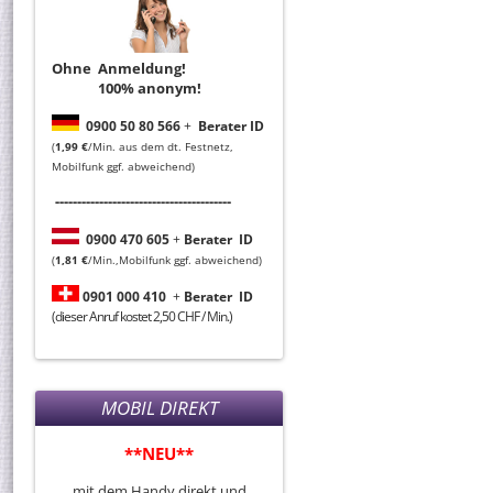
Ohne Anmeldung!
100% anonym!
0
900 50 80 566
+
Berater ID
(
1,99 €
/Min. aus dem dt. Festnetz,
Mobilfunk ggf. abweichend)
----------------------------------------
0
900 470 605
+
Berater
ID
(
1,81 €
/Min.,Mobilfunk ggf. abweichend)
0901 000 410
+
Berater
ID
(dieser Anruf kostet 2,50 CHF / Min.)
MOBIL DIREKT
**NEU**
mit dem Handy direkt und