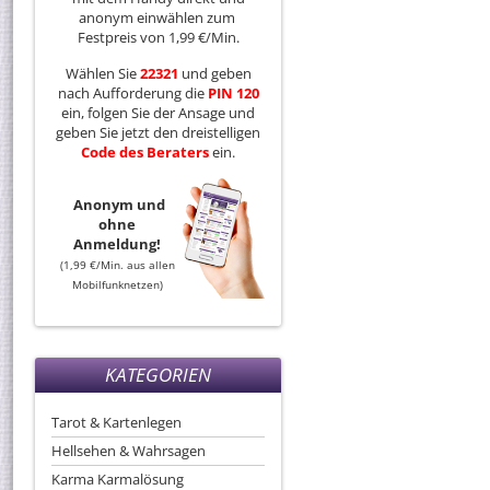
anonym einwählen zum
Festpreis von 1,99 €/Min.
Wählen Sie
22321
und geben
nach Aufforderung die
PIN 120
ein, folgen Sie der Ansage und
geben Sie jetzt den dreistelligen
Code
des
Beraters
ein.
Anonym und
ohne
Anmeldung!
(1,99 €/Min. aus allen
Mobilfunknetzen)
KATEGORIEN
Tarot & Kartenlegen
Hellsehen & Wahrsagen
Karma Karmalösung