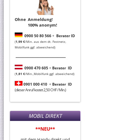
Ohne Anmeldung!
100% anonym!
0
900 50 80 566
+
Berater ID
(
1,99 €
/Min. aus dem dt. Festnetz,
Mobilfunk ggf. abweichend)
----------------------------------------
0
900 470 605
+
Berater
ID
(
1,81 €
/Min.,Mobilfunk ggf. abweichend)
0901 000 410
+
Berater
ID
(dieser Anruf kostet 2,50 CHF / Min.)
MOBIL DIREKT
**NEU**
mit dem Handy direkt und