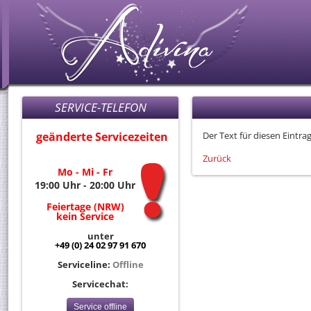
SERVICE-TELEFON
geänderte Servicezeiten
Der Text für diesen Eintrag
Zurück
Mo - Mi - Fr
19:00 Uhr - 20:00 Uhr
Feiertage (NRW)
kein Service
unter
+49 (0) 24 02 97 91 670
Serviceline:
Offline
Servicechat:
Service offline