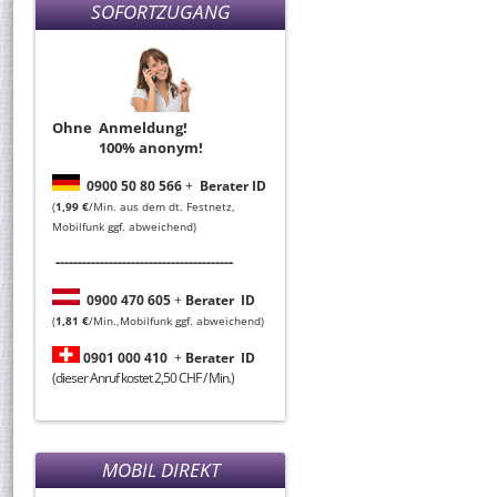
SOFORTZUGANG
Ohne Anmeldung!
100% anonym!
0
900 50 80 566
+
Berater ID
(
1,99 €
/Min. aus dem dt. Festnetz,
Mobilfunk ggf. abweichend)
----------------------------------------
0
900 470 605
+
Berater
ID
(
1,81 €
/Min.,Mobilfunk ggf. abweichend)
0901 000 410
+
Berater
ID
(dieser Anruf kostet 2,50 CHF / Min.)
MOBIL DIREKT