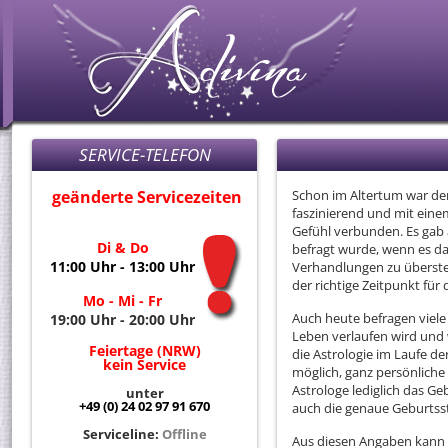
SERVICE-TELEFON
geänderte Servicezeiten
Schon im Altertum war der 
faszinierend und mit ein
Gefühl verbunden. Es gab 
Di & Do
befragt wurde, wenn es da
11:00 Uhr - 13:00 Uhr
Verhandlungen zu überste
der richtige Zeitpunkt fü
Mo - Mi - Fr
Auch heute befragen viele
19:00 Uhr - 20:00 Uhr
Leben verlaufen wird und 
Feiertage (NRW)
die Astrologie im Laufe de
kein Service
möglich, ganz persönliche
Astrologe lediglich das 
unter
+49 (0) 24 02 97 91 670
auch die genaue Geburtss
Serviceline:
Offline
Aus diesen Angaben kann d