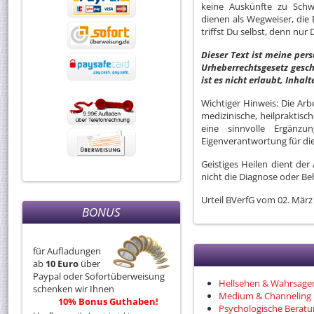
keine Auskünfte zu Schw
dienen als Wegweiser, die
triffst Du selbst, denn nur
Dieser Text ist meine pers
Urheberrechtsgesetz gesch
ist es nicht erlaubt, Inhal
Wichtiger Hinweis: Die Arbe
medizinische, heilpraktisc
eine sinnvolle Ergänzun
Eigenverantwortung für di
Geistiges Heilen dient der
nicht die Diagnose oder Be
Urteil BVerfG vom 02. März
BONUS
für Aufladungen
ab
10 Euro
über
Paypal oder Sofortüberweisung
Hellsehen & Wahrsage
schenken wir Ihnen
Medium & Channeling
10% Bonus Guthaben!
Psychologische Berat