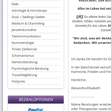
VERSICHERT, DER GÖTT
Reiki
Alles im Leben hat sei
Astrologie & Horoskope
Ƹ̵̡Ӝ̵̨̄Ʒ
Du alleine lenkst D
Dual- / Zwillings-Seelen
Denken, Fühlen, Handeln und 
Medium & Channeling
Garantie für das Leben,
Di
Jenseitskontakte
Garanti
Tierkommunikation
"Wir sind, was wir denke
Nummerologie
Gedanken. Mit unseren
Tiroler Zahlenrad
Schamanismus
Ich danke Dir herzlich für
Demenzberatung
In der Zwischenzeit wünsche
Psychologische Beratung
Harmonie, Frieden und Frei
Trauerbegleitung
Herzlichst,
Festpreis
Alexandra-Elisabeth
……………………….
BEZAHLOPTIONEN
Meine Beratungen ersetzen
oder Therapeuten sowie St