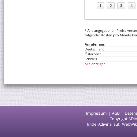
1
2
3
4
* Alle angegebenen Preise versteh
folgender Kosten pro Minute bei
Anrufer aus
Deutschland
Österreich
Schweiz
Alle anzeigen
Impressum
AGB
Daten
Copyright ADIV
finde Adivina auf:
WebWik