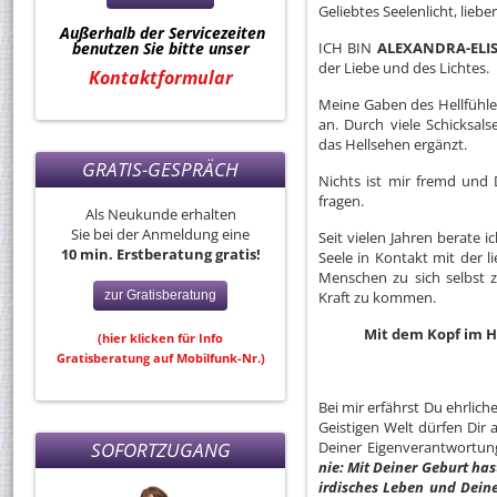
Geliebtes Seelenlicht, liebe
Außerhalb der Servicezeiten
benutzen Sie bitte unser
ICH BIN
ALEXANDRA-ELI
der Liebe und des Lichtes.
Kontaktformular
Meine Gaben des Hellfühle
an. Durch viele Schicksal
das Hellsehen ergänzt.
GRATIS-GESPRÄCH
Nichts ist mir fremd und
fragen.
Als Neukunde erhalten
Sie bei der Anmeldung eine
Seit vielen Jahren berate
10 min. Erstberatung gratis!
Seele in Kontakt mit der l
Menschen zu sich selbst z
zur Gratisberatung
Kraft zu kommen.
Mit dem Kopf im 
(hier klicken für Info
Gratisberatung auf Mobilfunk-Nr.)
Bei mir erfährst Du ehrliche
Geistigen Welt dürfen Dir
SOFORTZUGANG
Deiner Eigenverantwortung
nie: Mit Deiner Geburt ha
irdisches Leben und Deine