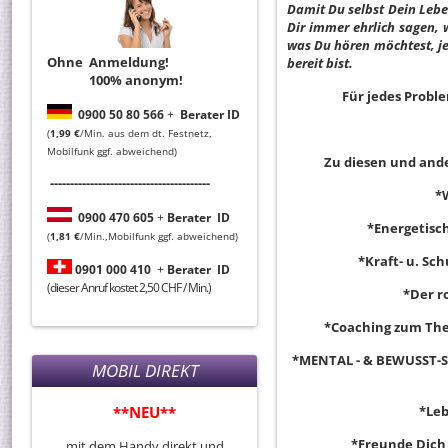
Damit Du selbst Dein Lebe
Dir immer ehrlich sagen, w
was Du hören möchtest, je
Ohne Anmeldung!
bereit bist.
100% anonym!
Für jedes Probl
0
900 50 80 566
+
Berater ID
(
1,99 €
/Min. aus dem dt. Festnetz,
Mobilfunk ggf. abweichend)
Zu diesen und ande
----------------------------------------
*
0
900 470 605
+
Berater
ID
*Energetisch
(
1,81 €
/Min.,Mobilfunk ggf. abweichend)
*Kraft- u. Sc
0901 000 410
+
Berater
ID
(dieser Anruf kostet 2,50 CHF / Min.)
*Der r
*Coaching zum Th
*MENTAL - & BEWUSST-SE
MOBIL DIREKT
**NEU**
*Leb
*Freunde Dich
mit dem Handy direkt und