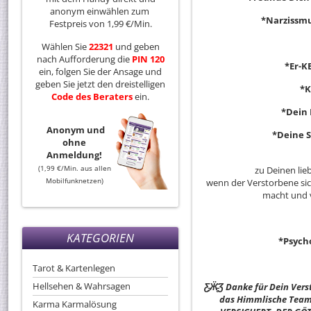
anonym einwählen zum
*Narzissmu
Festpreis von 1,99 €/Min.
Wählen Sie
22321
und geben
nach Aufforderung die
PIN 120
*Er-K
ein, folgen Sie der Ansage und
geben Sie jetzt den dreistelligen
*K
Code
des
Beraters
ein.
*Dein 
Anonym und
*Deine 
ohne
Anmeldung!
(1,99 €/Min. aus allen
zu Deinen lie
Mobilfunknetzen)
wenn der Verstorbene sic
macht und v
KATEGORIEN
*Psych
Tarot & Kartenlegen
Hellsehen & Wahrsagen
Ƹ̵̡Ӝ̵̨̄Ʒ Danke für Dein V
das Himmlische Team 
Karma Karmalösung