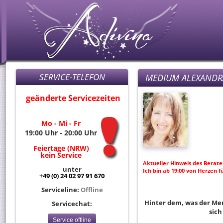
SERVICE-TELEFON
MEDIUM ALEXANDR
geänderte Servicezeiten
Mo - Mi - Fr
19:00 Uhr - 20:00 Uhr
Feiertage (NRW)
kein Service
Aktueller Hinweis des Berate
unter
Ich bin ab 19:00 von Herzen f
+49 (0) 24 02 97 91 670
Serviceline:
Offline
Hinter dem, was der Men
Servicechat:
sich
Service offline