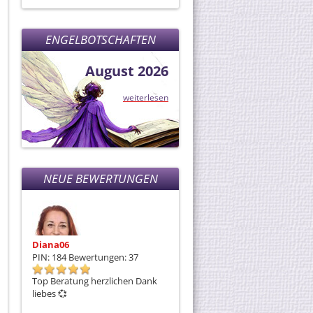
blockieren, zu neutralisieren, ist
la
die Karmalösung die
ENGELBOTSCHAFTEN
August 2026
weiterlesen
NEUE BEWERTUNGEN
Diana06
PIN: 184
Bewertungen: 37
Top Beratung herzlichen Dank
liebes 💞