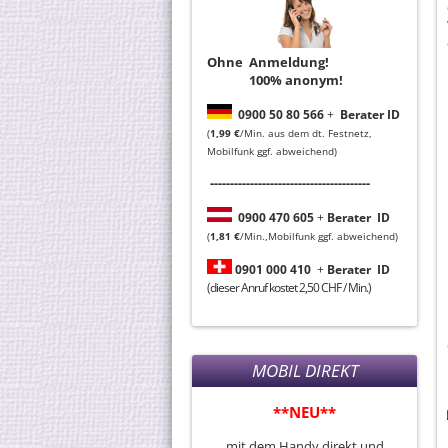
Ohne Anmeldung!
100% anonym!
0
900 50 80 566
+
Berater ID
(
1,99 €
/Min. aus dem dt. Festnetz,
Mobilfunk ggf. abweichend)
----------------------------------------
0
900 470 605
+
Berater
ID
(
1,81 €
/Min.,Mobilfunk ggf. abweichend)
0901 000 410
+
Berater
ID
(dieser Anruf kostet 2,50 CHF / Min.)
MOBIL DIREKT
**NEU**
mit dem Handy direkt und