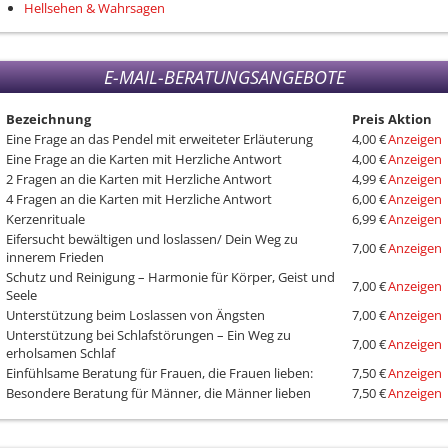
Hellsehen & Wahrsagen
E-MAIL-BERATUNGSANGEBOTE
Bezeichnung
Preis
Aktion
Eine Frage an das Pendel mit erweiteter Erläuterung
4,00 €
Anzeigen
Eine Frage an die Karten mit Herzliche Antwort
4,00 €
Anzeigen
2 Fragen an die Karten mit Herzliche Antwort
4,99 €
Anzeigen
4 Fragen an die Karten mit Herzliche Antwort
6,00 €
Anzeigen
Kerzenrituale
6,99 €
Anzeigen
Eifersucht bewältigen und loslassen/ Dein Weg zu
7,00 €
Anzeigen
innerem Frieden
Schutz und Reinigung – Harmonie für Körper, Geist und
7,00 €
Anzeigen
Seele
Unterstützung beim Loslassen von Ängsten
7,00 €
Anzeigen
Unterstützung bei Schlafstörungen – Ein Weg zu
7,00 €
Anzeigen
erholsamen Schlaf
Einfühlsame Beratung für Frauen, die Frauen lieben:
7,50 €
Anzeigen
Besondere Beratung für Männer, die Männer lieben
7,50 €
Anzeigen