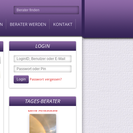
EN
BERATER WERDEN
KONTAKT
LOGIN
Passwort vergessen?
Berater des Tages
Lana-Anastasia
TAGES-BERATER
für 88 Cent / Min