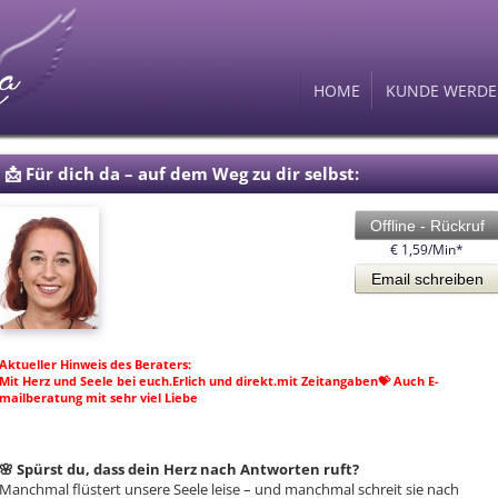
HOME
KUNDE WERD
DIANA06
CODE: 184
💫 Was dich bei mir erwartet:
🧭 Warum Menschen mich wählen:
📩 Für dich da – auf dem Weg zu dir selbst:
Offline - Rückruf
€ 1,59/Min
*
Email schreiben
Aktueller Hinweis des Beraters:
Mit Herz und Seele bei euch.Erlich und direkt.mit Zeitangaben💝 Auch E-
mailberatung mit sehr viel Liebe
🌸 Spürst du, dass dein Herz nach Antworten ruft?
Manchmal flüstert unsere Seele leise – und manchmal schreit sie nach