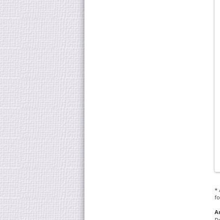
* 
fo
A
D