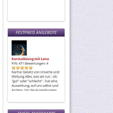
FESTPREIS ANGEBOTE
Karmalösung mit Lana
Monas Seelenreise
PIN: 471
Bewertungen: 4
PIN: 308
Bewertungen: 11
Karma: Gesetz von Ursache und
Ich bin gerne bereit, wenn DU es
Wirkung Alles, was wir tun - ob
auch bist, mit DIR eine Mediale
"gut" oder "schlecht" - hat eine
Reise anzutreten - die Reise in
Auswirkung, auf uns selbst und
unserer Innerstes!
Andere. Um die Auswirkungen,
die uns belasten oder
blockieren, zu neutralisieren, ist
die Karmalösung die