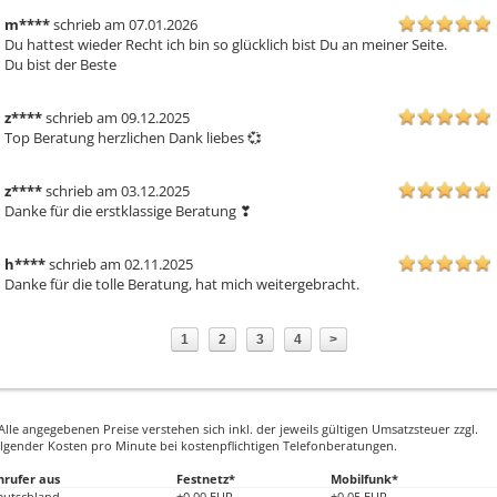
m****
schrieb am 07.01.2026
Du hattest wieder Recht ich bin so glücklich bist Du an meiner Seite.

Du bist der Beste
z****
schrieb am 09.12.2025
Top Beratung herzlichen Dank liebes 💞 
z****
schrieb am 03.12.2025
Danke für die erstklassige Beratung ❣ ️
h****
schrieb am 02.11.2025
Danke für die tolle Beratung, hat mich weitergebracht.
1
2
3
4
>
Alle angegebenen Preise verstehen sich inkl. der jeweils gültigen Umsatzsteuer zzgl.
lgender Kosten pro Minute bei kostenpflichtigen Telefonberatungen.
nrufer aus
Festnetz*
Mobilfunk*
eutschland
+0,00 EUR
+0,05 EUR