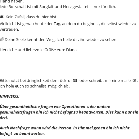
Hand haben.
Jede Botschaft ist mit Sorgfalt und Herz gestaltet – nur für dich.
🕊 ️ Kein Zufall, dass du hier bist.
Vielleicht ist genau heute der Tag, an dem du beginnst, dir selbst wieder zu
vertrauen.
🌈 Deine Seele kennt den Weg. Ich helfe dir, ihn wieder zu sehen.
Herzliche und liebevolle Grüße eure Diana
Bitte nutzt bei dringlichkeit den rückruf ☎ ️ oder schreibt mir eine maile ✉ ️.
ich hole euch so schnellst möglich ab .
HINWEISS:
Über gesundheitliche fragen wie Operationen oder andere
gesundheitsfragen bin ich nicht befugt zu beantworten. Dies kann nur ein
Arzt.
Auch Nachfrage wann wird die Person in Himmel gehen bin ich nicht
befugt zu beantworten.