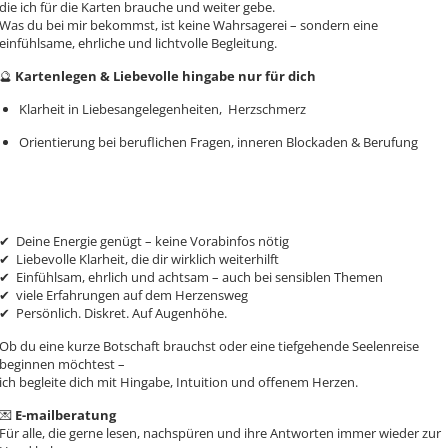
die ich für die Karten brauche und weiter gebe.
Was du bei mir bekommst, ist keine Wahrsagerei – sondern eine
einfühlsame, ehrliche und lichtvolle Begleitung.
🔮
Kartenlegen & Liebevolle hingabe nur für dich
Klarheit in Liebesangelegenheiten, Herzschmerz
Orientierung bei beruflichen Fragen, inneren Blockaden & Berufung
✔ ️ Deine Energie genügt – keine Vorabinfos nötig
✔ ️ Liebevolle Klarheit, die dir wirklich weiterhilft
✔ ️ Einfühlsam, ehrlich und achtsam – auch bei sensiblen Themen
✔ ️ viele Erfahrungen auf dem Herzensweg
✔ ️ Persönlich. Diskret. Auf Augenhöhe.
Ob du eine kurze Botschaft brauchst oder eine tiefgehende Seelenreise
beginnen möchtest –
ich begleite dich mit Hingabe, Intuition und offenem Herzen.
💌
E-mailberatung
Für alle, die gerne lesen, nachspüren und ihre Antworten immer wieder zur