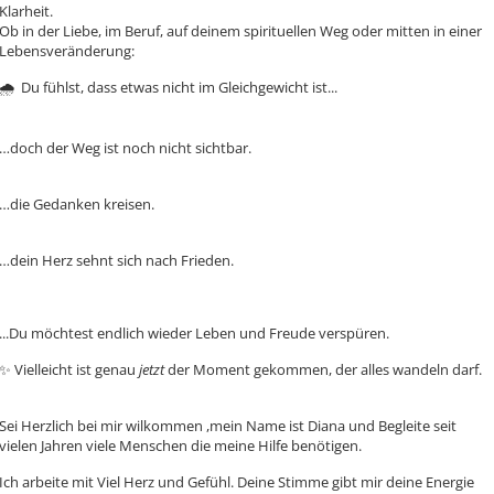
Klarheit.
Ob in der Liebe, im Beruf, auf deinem spirituellen Weg oder mitten in einer
Lebensveränderung:
🌧 ️ Du fühlst, dass etwas nicht im Gleichgewicht ist...
…doch der Weg ist noch nicht sichtbar.
…die Gedanken kreisen.
…dein Herz sehnt sich nach Frieden.
Sonja-Maria
...Du möchtest endlich wieder Leben und Freude verspüren.
PIN: 110
Bewertungen: 2
✨ Vielleicht ist genau
jetzt
der Moment gekommen, der alles wandeln darf.
❤ ️ hellfühlige, empathisc
profunde Beratung mithil
Lenormandkarten sowie
Sei Herzlich bei mir wilkommen ,mein Name ist Diana und Begleite seit
psychol. Seelencoaching 
vielen Jahren viele Menschen die meine Hilfe benötigen.
Humor und Herz❤ ️
Ich arbeite mit Viel Herz und Gefühl. Deine Stimme gibt mir deine Energie