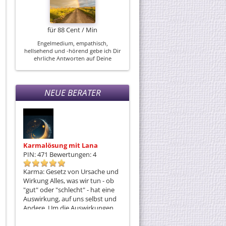
Engelmedium, empathisch,
hellsehend und -hörend gebe ich Dir
ehrliche Antworten auf Deine
Fragen. Unterstützend nehme ich
Orakel-/ Tarotkarten, den Tensor zu
Hilfe und unterstütze Dich...
NEUE BERATER
Karmalösung mit Lana
Phoebe
D
PIN: 471
Bewertungen: 4
PIN: 162
Bewertungen: 1
P
he +
Karma: Gesetz von Ursache und
Bin für euch da ob kurze oder
Me
fe der
Wirkung Alles, was wir tun - ob
intensive Fragen.
wi
"gut" oder "schlecht" - hat eine
Kl
mit
Auswirkung, auf uns selbst und
D
Andere. Um die Auswirkungen,
L
die uns belasten oder
u