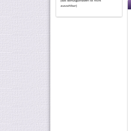
(das Bonusguthaben ist nicht
auszahlbar)