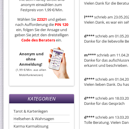
Vielen Dank für die Beratu
anonym einwählen zum
Festpreis von 1,99 €/Min.
l****
schrieb am 23.05.20
Wählen Sie
22321
und geben
Vielen Dank, es war ein s
nach Aufforderung die
PIN 120
ein, folgen Sie der Ansage und
geben Sie jetzt den dreistelligen
d****
schrieb am 01.05.2
Code
des
Beraters
ein.
Danke für die liebevolle B
Anonym und
m****
schrieb am 11.04.2
ohne
Danke für das aufschlussre
Anmeldung!
erkannt und beschrieben.
(1,99 €/Min. aus allen
Mobilfunknetzen)
d****
schrieb am 01.04.2
Vielen lieben Dank. Du ha
KATEGORIEN
d****
schrieb am 18.03.2
Danke für das Gespräch
Tarot & Kartenlegen
d****
schrieb am 13.03.2
Hellsehen & Wahrsagen
Tolle Beratung. Vielen Dan
Karma Karmalösung