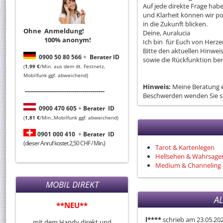
Auf jede direkte Frage habe
und Klarheit können wir p
in die Zukunft blicken.
Ohne Anmeldung!
Deine, Auralucia
100% anonym!
Ich bin für Euch von Herze
Bitte den aktuellen Hinwei
0
900 50 80 566
+
Berater ID
sowie die Rückfunktion be
(
1,99 €
/Min. aus dem dt. Festnetz,
Mobilfunk ggf. abweichend)
Hinweis:
Meine Beratung e
----------------------------------------
Beschwerden wenden Sie si
0
900 470 605
+
Berater
ID
(
1,81 €
/Min.,Mobilfunk ggf. abweichend)
0901 000 410
+
Berater
ID
(dieser Anruf kostet 2,50 CHF / Min.)
Tarot & Kartenlegen
Hellsehen & Wahrsage
Medium & Channeling
MOBIL DIREKT
A
**NEU**
l****
schrieb am 23.05.20
mit dem Handy direkt und