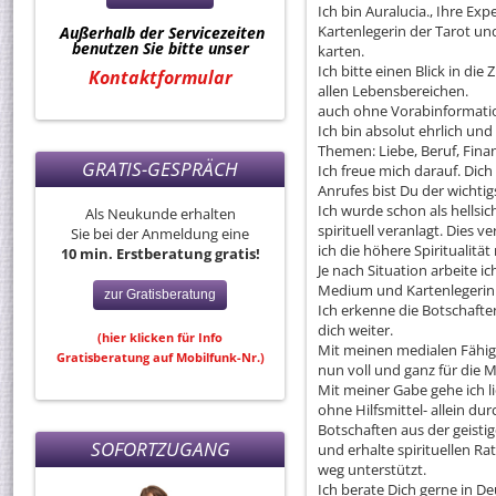
Ich bin Auralucia., Ihre Ex
Kartenlegerin der Tarot u
Außerhalb der Servicezeiten
benutzen Sie bitte unser
karten.
Ich bitte einen Blick in die
Kontaktformular
allen Lebensbereichen.
auch ohne Vorabinformati
Ich bin absolut ehrlich und
Themen: Liebe, Beruf, Fina
GRATIS-GESPRÄCH
Ich freue mich darauf. Di
Anrufes bist Du der wichti
Ich wurde schon als hellsi
Als Neukunde erhalten
spirituell veranlagt. Dies 
Sie bei der Anmeldung eine
ich die höhere Spiritualitä
10 min. Erstberatung gratis!
Je nach Situation arbeite i
Medium und Kartenlegerin 
zur Gratisberatung
Ich erkenne die Botschaft
dich weiter.
(hier klicken für Info
Mit meinen medialen Fähig
Gratisberatung auf Mobilfunk-Nr.)
nun voll und ganz für die 
Mit meiner Gabe gehe ich li
ohne Hilfsmittel- allein d
Botschaften aus der geistig
SOFORTZUGANG
und erhalte spirituellen R
weg unterstützt.
Ich berate Dich gerne in De