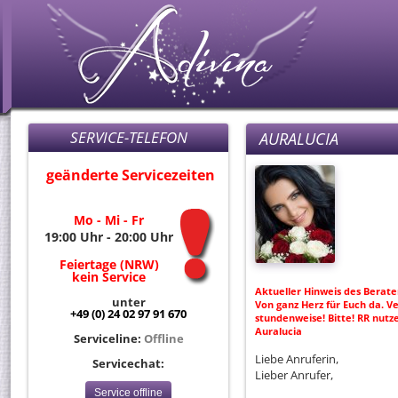
SERVICE-TELEFON
AURALUCIA
geänderte Servicezeiten
Mo - Mi - Fr
19:00 Uhr - 20:00 Uhr
Feiertage (NRW)
kein Service
Aktueller Hinweis des Berate
unter
Von ganz Herz für Euch da. Ve
+49 (0) 24 02 97 91 670
stundenweise! Bitte! RR nutze
Auralucia
Serviceline:
Offline
Liebe Anruferin,
Servicechat:
Lieber Anrufer,
Service offline