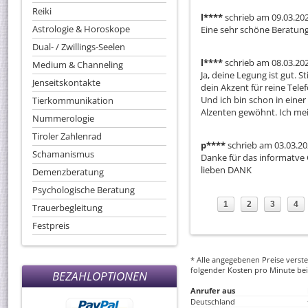
Reiki
l****
schrieb am 09.03.20
Astrologie & Horoskope
Eine sehr schöne Beratun
Dual- / Zwillings-Seelen
l****
schrieb am 08.03.20
Medium & Channeling
Ja, deine Legung ist gut. St
Jenseitskontakte
dein Akzent für reine Telef
Und ich bin schon in eine
Tierkommunikation
Alzenten gewöhnt. Ich mei
Nummerologie
Tiroler Zahlenrad
p****
schrieb am 03.03.2
Schamanismus
Danke für das informatve Ge
lieben DANK
Demenzberatung
Psychologische Beratung
1
2
3
4
Trauerbegleitung
Festpreis
* Alle angegebenen Preise versteh
folgender Kosten pro Minute bei
BEZAHLOPTIONEN
Anrufer aus
Deutschland