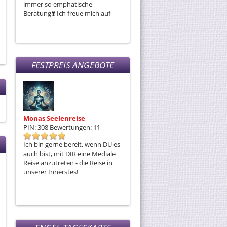
immer so emphatische
R
Beratung❣️ Ich freue mich auf
weiteren Austausch😊
FESTPREIS ANGEBOTE
Monas Seelenreise
Karmalösung mit Lana
PIN: 308
Bewertungen: 11
PIN: 471
Bewertungen: 4
Ich bin gerne bereit, wenn DU es
Karma: Gesetz von Ursache und
auch bist, mit DIR eine Mediale
Wirkung Alles, was wir tun - ob
Reise anzutreten - die Reise in
"gut" oder "schlecht" - hat eine
unserer Innerstes!
Auswirkung, auf uns selbst und
Andere. Um die Auswirkungen,
die uns belasten oder
blockieren, zu neutralisieren, ist
die Karmalösung die