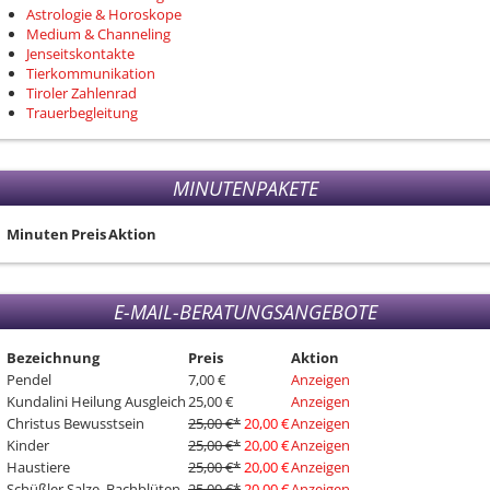
Astrologie & Horoskope
Medium & Channeling
Jenseitskontakte
Tierkommunikation
Tiroler Zahlenrad
Trauerbegleitung
MINUTENPAKETE
Minuten
Preis
Aktion
E-MAIL-BERATUNGSANGEBOTE
Bezeichnung
Preis
Aktion
Pendel
7,00 €
Anzeigen
Kundalini Heilung Ausgleich
25,00 €
Anzeigen
Christus Bewusstsein
25,00 €
*
20,00 €
Anzeigen
Kinder
25,00 €
*
20,00 €
Anzeigen
Haustiere
25,00 €
*
20,00 €
Anzeigen
Schüßler Salze, Bachblüten
25,00 €
*
20,00 €
Anzeigen