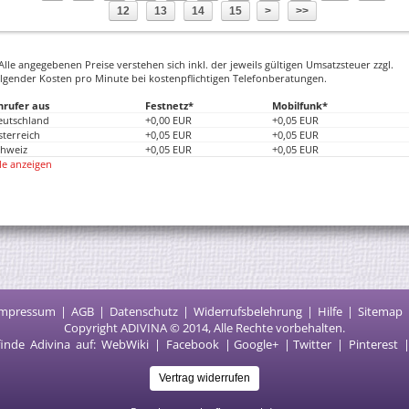
12
13
14
15
>
>>
Alle angegebenen Preise verstehen sich inkl. der jeweils gültigen Umsatzsteuer zzgl.
lgender Kosten pro Minute bei kostenpflichtigen Telefonberatungen.
nrufer aus
Festnetz*
Mobilfunk*
eutschland
+0,00 EUR
+0,05 EUR
terreich
+0,05 EUR
+0,05 EUR
chweiz
+0,05 EUR
+0,05 EUR
le anzeigen
Impressum
AGB
Datenschutz
Widerrufsbelehrung
Hilfe
Sitemap
Copyright ADIVINA © 2014, Alle Rechte vorbehalten.
finde Adivina auf:
WebWiki
|
Facebook
|
Google
+ |
Twitter
|
Pinterest
Vertrag widerrufen