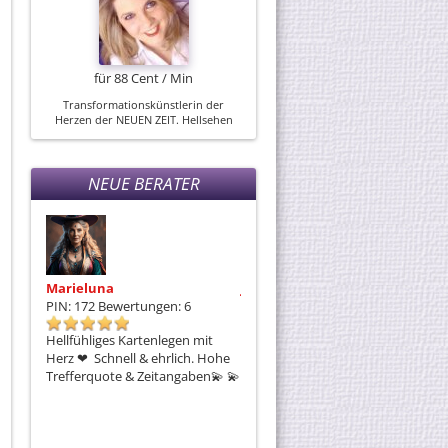
für 88 Cent / Min
Transformationskünstlerin der
Herzen der NEUEN ZEIT. Hellsehen
ohne Hilfsmittel, Channel-Medium.
Seelenfühlen &
Seelenschau,Energiearbeit,
Frequenzarbeit, Seelenarbeit
Heilpraktikerin, Kräuterhexe--Tips
der Hausmittel :)zzstl.Arzt
NEUE BERATER
Marieluna
Julian
D
PIN: 172
Bewertungen: 6
PIN: 152
Bewertungen: 4
P
n und
Hellfühliges Kartenlegen mit
Nachts wach und die Gedanken
H
Herz ❤ ️ Schnell & ehrlich. Hohe
kreisen? Ich lege die Lenormand-
- 
le✨
Trefferquote & Zeitangaben💫 💫
Karten und sage dir ehrlich, was
Si
wirklich läuft – am liebsten als
P
schriftliche Mail-Deutung, innert
&
g
3–4 Stunden, wenn ich
En