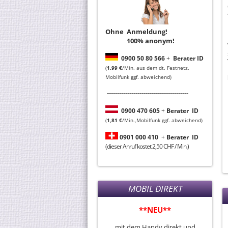
Ohne Anmeldung!
100% anonym!
0
900 50 80 566
+
Berater ID
(
1,99 €
/Min. aus dem dt. Festnetz,
Mobilfunk ggf. abweichend)
----------------------------------------
0
900 470 605
+
Berater
ID
(
1,81 €
/Min.,Mobilfunk ggf. abweichend)
0901 000 410
+
Berater
ID
(dieser Anruf kostet 2,50 CHF / Min.)
MOBIL DIREKT
**NEU**
mit dem Handy direkt und