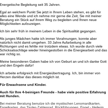
Energetische Begleitung seit 35 Jahren.
Egal an welchem Punkt Sie jetzt in Ihrem Leben stehen, es gibt für
alles eine Wende und ich nehme mir gerne die Zeit, Sie mit meiner
Beratung ein Stück auf ihrem Weg zu begleiten und Ihnen neue
Möglichkeiten aufzuzeigen.
Ich bin sehr früh in meinem Leben in die Spiritualität gegangen.
Als junges Mädchen hatte ich immer Vorahnungen, konnte aber
natürlich nicht damit umgehen. 33 Jahre Aufarbeitung in alle
Richtungen und es fehlte mir trotzdem etwas. ​Ich wurde durch viele
Schicksalsschläge wieder hineingestoßen in die Energiearbeit und das
war richtig so.
Meine besonderen
Gaben habe ich von Geburt an und ich danke Gott
und den Engeln dafür!
Lia
​Ich arbeite erfolgreich mit Energieübertragung. Ich, bin immer von
PIN: 164
Bewertungen: 4
Herzen dankbar das dieses möglich ist.
Ich folge meiner Intuitio
Für Erwachsene und Kinder.
teile Licht, Heilung und
Botschaften aus der See
Auch für Ihre 4-beinigen Freunde - habe viele positive Erfahrung
Spirituelle Führung,
mit Hunden.
Energiearbeit &
Bei meiner Beratung benutze ich die mystischen Lenomardkarten,
Bewusstseinsentwicklun
Engelkarten, das Tiroler-Zahlenrad. Rückführungen, Engel - Heilerin,