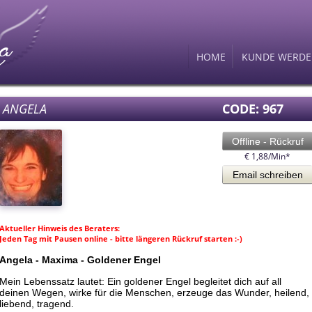
HOME
KUNDE WERD
ANGELA
CODE: 967
Offline - Rückruf
€ 1,88/Min
*
Email schreiben
Aktueller Hinweis des Beraters:
Jeden Tag mit Pausen online - bitte längeren Rückruf starten :-)
Angela - Maxima - Goldener Engel
Mein Lebenssatz lautet: Ein goldener Engel begleitet dich auf all
deinen Wegen, wirke für die Menschen, erzeuge das Wunder, heilend,
liebend, tragend.