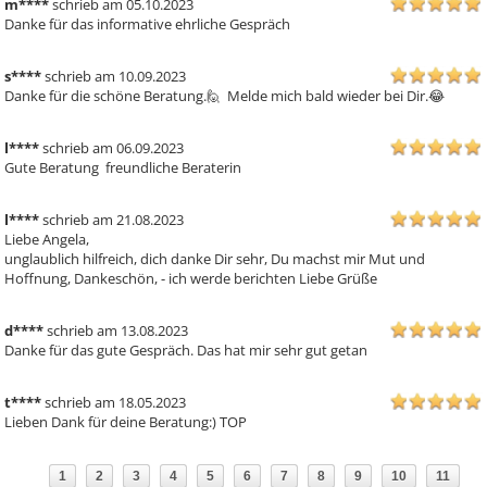
m****
schrieb am 05.10.2023
Danke für das informative ehrliche Gespräch 
s****
schrieb am 10.09.2023
Danke für die schöne Beratung.🙋  Melde mich bald wieder bei Dir.😂 
l****
schrieb am 06.09.2023
Gute Beratung  freundliche Beraterin 
l****
schrieb am 21.08.2023
Liebe Angela,

unglaublich hilfreich, dich danke Dir sehr, Du machst mir Mut und 
Hoffnung, Dankeschön, - ich werde berichten Liebe Grüße
d****
schrieb am 13.08.2023
Danke für das gute Gespräch. Das hat mir sehr gut getan
t****
schrieb am 18.05.2023
Lieben Dank für deine Beratung:) TOP
1
2
3
4
5
6
7
8
9
10
11