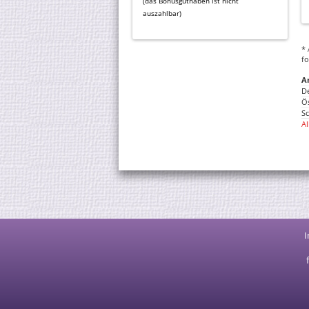
(das Bonusguthaben ist nicht
auszahlbar)
* 
fo
A
D
Ös
S
Al