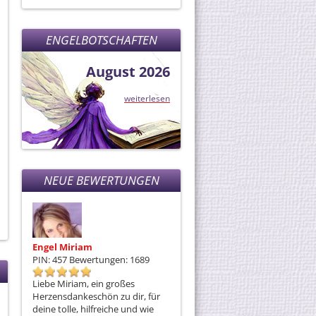
anwesend bin. Oder im Chat und
💫
am Telefon: Beratercode 152.
ENGELBOTSCHAFTEN
August 2026
weiterlesen
NEUE BEWERTUNGEN
Engel Miriam
Esterstern
E
PIN: 457
Bewertungen: 1689
PIN: 102
Bewertungen: 2262
P
Liebe Miriam, ein großes
Al
Herzensdankeschön zu dir, für
v
deine tolle, hilfreiche und wie
Ni