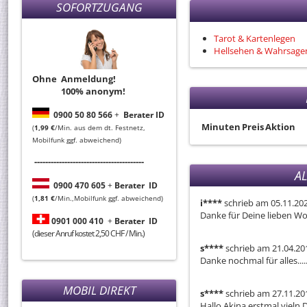
SOFORTZUGANG
Tarot & Kartenlegen
Hellsehen & Wahrsage
Ohne Anmeldung!
100% anonym!
0
900 50 80 566
+
Berater ID
Minuten
Preis
Aktion
(
1,99 €
/Min. aus dem dt. Festnetz,
Mobilfunk ggf. abweichend)
----------------------------------------
A
0
900 470 605
+
Berater
ID
(
1,81 €
/Min.,Mobilfunk ggf. abweichend)
i****
schrieb am 05.11.20
Danke für Deine lieben Wor
0901 000 410
+
Berater
ID
(dieser Anruf kostet 2,50 CHF / Min.)
s****
schrieb am 21.04.20
Danke nochmal für alles....
MOBIL DIREKT
s****
schrieb am 27.11.20
Hallo Akina,erstmal vieln 