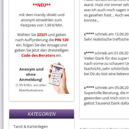
**NEU**
warst. Hast mir immer se
was ich auch noch sagen mu
mit dem Handy direkt und
es gesehen hast... Auch we
anonym einwählen zum
konnte...
Festpreis von 1,99 €/Min.
c****
schrieb am 12.09.20
Wählen Sie
22321
und geben
Sehr realistische treffsich
nach Aufforderung die
PIN 120
ein, folgen Sie der Ansage und
geben Sie jetzt den dreistelligen
s****
schrieb am 01.09.20
Code
des
Beraters
ein.
Vielen Dank für das super
nach vorne zu schauen! U
Nachricht,,sehr schön!Soba
Anonym und
bei Dir,du bist eine liebevo
ohne
Anmeldung!
(1,99 €/Min. aus allen
c****
schrieb am 05.08.20
Mobilfunknetzen)
Supertolle Beratung, die mic
geworden und mich von n
gelöst.Tausend Dank dafür
KATEGORIEN
Tarot & Kartenlegen