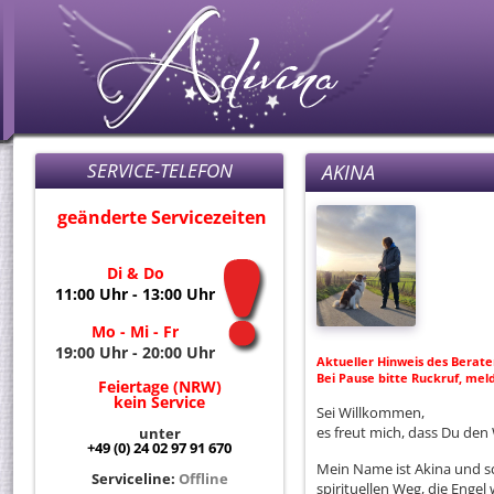
SERVICE-TELEFON
AKINA
geänderte Servicezeiten
Di & Do
11:00 Uhr - 13:00 Uhr
Mo - Mi - Fr
19:00 Uhr - 20:00 Uhr
Aktueller Hinweis des Berate
Bei Pause bitte Ruckruf, mel
Feiertage (NRW)
kein Service
Sei Willkommen,
es freut mich, dass Du den
unter
+49 (0) 24 02 97 91 670
Mein Name ist Akina und sc
Serviceline:
Offline
spirituellen Weg, die Engel 