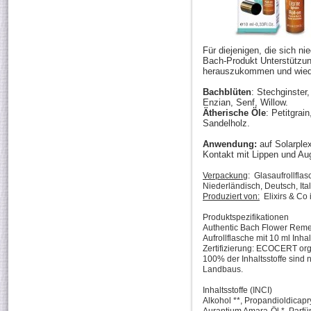
Für diejenigen, die sich ni
Bach-Produkt Unterstützu
herauszukommen und wiede
Bachblüten
: Stechginster
Enzian, Senf, Willow.
Ätherische Öle
: Petitgrai
Sandelholz.
Anwendung:
auf Solarple
Kontakt mit Lippen und Au
Verpackung
: Glasaufrollfla
Niederländisch, Deutsch, Ita
Produziert von:
Elixirs & Co 
Produktspezifikationen
Authentic Bach Flower Rem
Aufrollflasche mit 10 ml Inhal
Zertifizierung: ECOCERT orga
100% der Inhaltsstoffe sind
Landbaus.
Inhaltsstoffe (INCI)
Alkohol **, Propandioldicapr