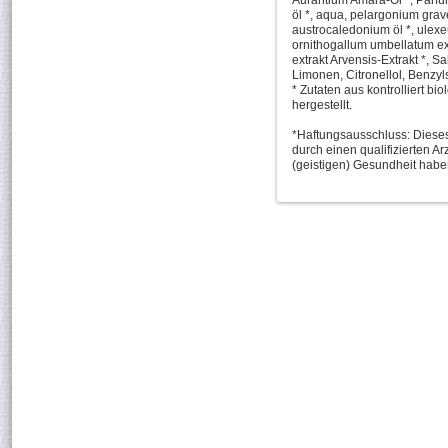
Aurantium Amara-Öl *, Parfüm
öl *, aqua, pelargonium grav
austrocaledonium öl *, ulexeu
ornithogallum umbellatum ext
extrakt Arvensis-Extrakt *, Sal
Limonen, Citronellol, Benzyl
* Zutaten aus kontrolliert b
hergestellt.
*Haftungsausschluss: Dieses
durch einen qualifizierten A
(geistigen) Gesundheit haben